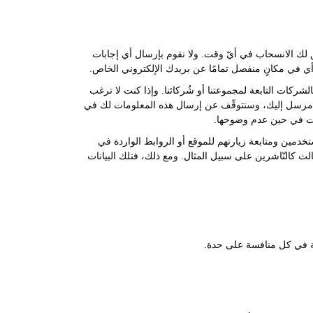
 لك الانسحاب في أيّ وقت. ولا نقوم بإرسال أي إجابات
أي في مكانٍ منفصل تمامًا عن بريدك الإلكتروني الخاص.
الشركات التابعة لمجموعتنا أو شُركائنا. وإذا كنت لا ترغب
ني مرسل إليك، وسنتوقّف عن إرسال هذه المعلومات لك في
مات في حين عدم وضوحها.
خدمين ومتابعة زيارتهم للموقع أو الروابط الواردة في
الث كالنّاشرين على سبيل المثال. ومع ذلك، فتلك البيانات
كة في كل منافسة على حدة.