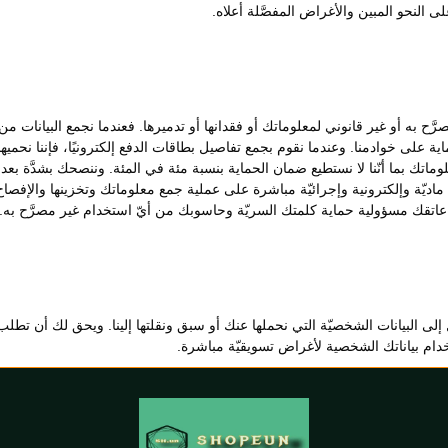
النحو المبين والأغراض المفصَّلة أعلاه.
ّح به أو غير قانوني لمعلوماتك أو فقدانها أو تدميرها. فعندما نجمع البيانات
 على خوادمنا. وعندما نقوم بجمع تفاصيل بطاقات الدفع إلكترونيًا، فإننا نحمي
تشفير معلوماتك بما أنّنا لا نستطيع ضمان الحماية بنسبة مئة في المئة. وننصحك بشدَ
ديّة وإلكترونية وإجرائيّة مباشرة على عملية جمع معلوماتك وتخزينها والإفصاح عن
اتقك مسؤولية حماية كلمتك السريّة وحاسوبك من أيّ استخدام غير مصرَّح به.
لبيانات الشخصيّة التي نحملها عنك أو سبق ونقلتها إلينا. ويحق لك أن تطلب منَ
خدام بياناتك الشخصية لأغراض تسويقيّة مباشرة.