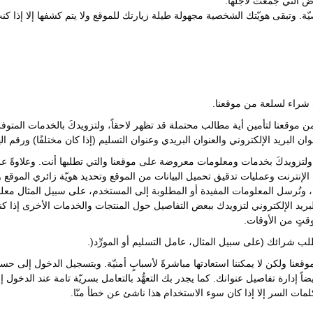
اض التي جُمعت لأجلها.
. وتبقى هويّتك الشخصية مجهولة طيلة زيارتك للموقع ولا يتم كشفها إلا إذا كنتَ 
 شراء لسلعة من موقعنا.
ن موقعنا لتأمين أية مطالب محتملة قد تظهر لاحقاً، ولتزويدكَ بالخدمات المتو
ن البريد الإلكتروني والعنوان البريدي وعنوان التسليم (إذا كان مختلفًا) ورقم 
 ولتزويدكَ بخدمات ومعلومات معروضة على موقعنا والتي تطلبها أنت. وعلاوةً عل
لى الإنترنت وعمليات تدقيق تحميل البيانات من الموقع وتحديد هويّة زائري المو
ية، ونُرسل المعلومات المفيدة أو المطلوبة إلى المستخدم، على سبيل المثال م
ريد الإلكتروني لتزويدك ببعض التفاصيل حول المنتجات والخدمات الأخرى إذا ك
وقتٍ من الأوقات.
شرائك (على سبيل المثال، عامل التسليم أو المورِّد(.
قعنا ولكن لا يمكننا استعادتها مباشرةً لأسبابٍ أمنيّة. وبتسجيل الدخول إلى 
يضاً إدارة تفاصيل عنوانك. كما يجدر بك التعهُّد بالتعامل بسريّة تامة عند الدخول
لمات السر إلا إذا كان سوء الاستخدام هذا ناشئ عن خطأ منّا.