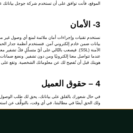
الموقع، فأنت توافق على أن تستخدم شركة جوجل بياناتك على 
3- الأمان
نستخدم تقنيات وإجراءات أمان ملائمة لمنع أي وصول غير مصرَ
بيانات ضمن خادم إلكتروني آمن. فنستخدم أنظمة جدار الحماية
الآمنة (SSL). فيصعب بالتّالي على أيّ متسلّلٍ فكّ 
عندما تتواصل معنا إلكترونيًا ومن دون تشفير. ونضع ضمانات ما
هويتك قبل أن نُفصِح لك عن معلوماتك الشخصية. وتقع على ع
4 – حقوق العميل
في حال شعورك بالقلق على بياناتك، يحق لك طلب الوصول إلى ا
ولك الحق أيضًا في مطالبتنا، في أي وقت، بالتوقُّف عن است