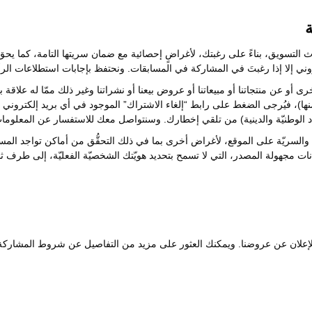
التسويق، بناءً على رغبتك، لأغراضٍ إحصائية مع ضمان سريتها التامة، كما يحق
وني إلا إذا رغبتَ في المشاركة في المسابقات. ونحتفظ بإجابات استطلاعات الر
رى أو عن منتجاتنا أو مبيعاتنا أو عروض بيعنا أو نشراتنا وغير ذلك ممّا له علاقة ب
نها)، فيُرجى الضغط على رابط “إلغاء الاشتراك” الموجود في أي بريد إلكترو
اد الوطنيّة والدينية) من تلقي إخطارك. وسنتواصل معك للاستفسار عن المعلو
والسريّة على الموقع، لأغراض أخرى بما في ذلك التحقُّق من أماكن تواجد المست
يانات مجهولة المصدر، التي لا تسمح بتحديد هويّتك الشخصيّة الفعليّة، إلى طرف ث
 وللإعلان عن عروضنا. ويمكنك العثور على مزيد من التفاصيل عن شروط المشار