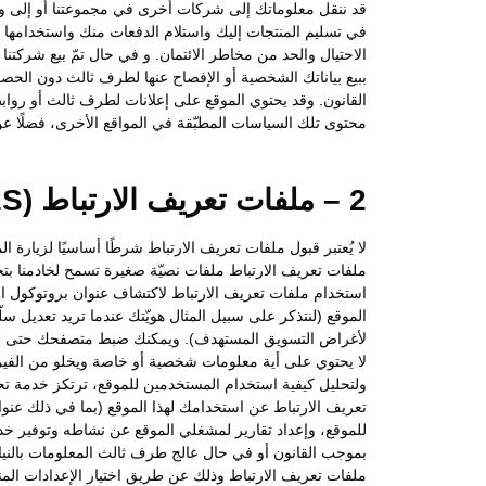
قد ننقل معلوماتك إلى شركات أخرى في مجموعتنا أو إلى وكلا
في تسليم المنتجات إليك واستلام الدفعات منك واستخدامها 
الاحتيال والحد من مخاطر الائتمان. و في حال تمّ بيع شركت
ببيع بياناتك الشخصية أو الإفصاح عنها لطرف ثالث دون الحص
القانون. وقد يحتوي الموقع على إعلانات لطرف ثالث أو رواب
محتوى تلك السياسات المطبّقة في المواقع الأخرى، فضلًا عن 
2 – ملفات تعريف الارتباط (COOKIES)
لا يُعتبر قبول ملفات تعريف الارتباط شرطًا أساسيًا لزيارة 
ملفات تعريف الارتباط ملفات نصيّة صغيرة تسمح لخادمنا ب
الموقع (لنتذكر على سبيل المثال هويّتك عندما تريد تعديل 
لأغراض التسويق المستهدف). ويمكنك ضبط متصفحك حتى لا يقب
ولتحليل كيفية استخدام المستخدمين للموقع، ترتكز خدمة 
تعريف الارتباط عن استخدامك لهذا الموقع (بما في ذلك عن
للموقع، وإعداد تقارير لمشغلي الموقع عن نشاطه وتوفير خ
بموجب القانون أو في حال عالج طرف ثالث المعلومات بالني
ملفات تعريف الارتباط وذلك عن طريق اختيار الإعدادات المن