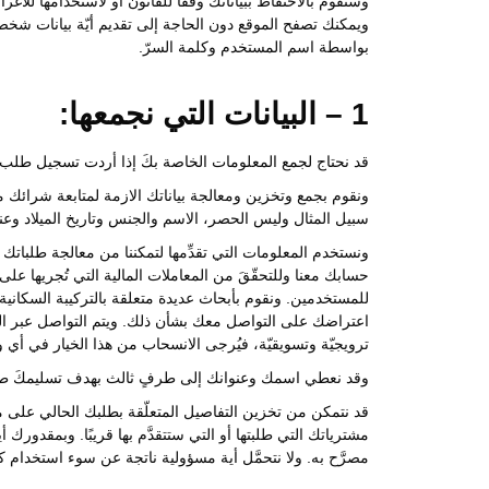
وسنقوم بالاحتفاظ ببياناتك وفقًا للقانون أو لاستخدامها للأغر
ويمكنك تصفح الموقع دون الحاجة إلى تقديم أيّة بيانات شخصيّة
بواسطة اسم المستخدم وكلمة السرّ.
1 – البيانات التي نجمعها:
قد نحتاج لجمع المعلومات الخاصة بكَ إذا أردت تسجيل طلب
ونقوم بجمع وتخزين ومعالجة بياناتك الازمة لمتابعة شرائك م
سبيل المثال وليس الحصر، الاسم والجنس وتاريخ الميلاد وعنوا
ونستخدم المعلومات التي تقدِّمها لتمكننا من معالجة طلباتك
حسابك معنا وللتحقّقَ من المعاملات المالية التي تُجريها ع
للمستخدمين. ونقوم بأبحاث عديدة متعلقة بالتركيبة السكان
اعتراضك على التواصل معك بشأن ذلك. ويتم التواصل عبر الب
ترويجيّة وتسويقيّة، فيُرجى الانسحاب من هذا الخيار في أي 
وقد نعطي اسمك وعنوانك إلى طرفٍ ثالث بهدف تسليمكَ طلب 
قد نتمكن من تخزين التفاصيل المتعلّقة بطلبك الحالي على مو
مشترياتك التي طلبتها أو التي ستتقدَّم بها قريبًا. وبمقدورك أ
مصرَّح به. ولا نتحمَّل أية مسؤولية ناتجة عن سوء استخدام ك