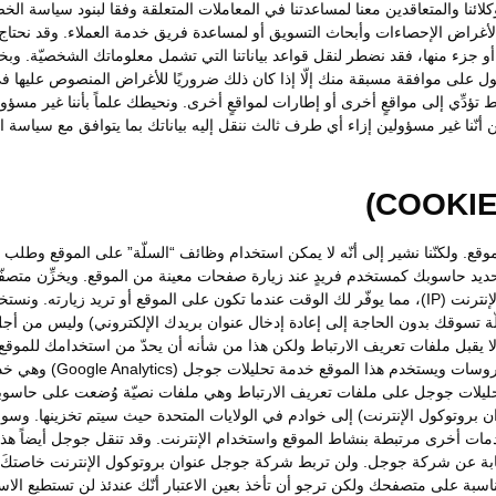
ئنا والمتعاقدين معنا لمساعدتنا في المعاملات المتعلقة وفقا لبنود سياسة الخ
لأغراض الإحصاءات وأبحاث التسويق أو لمساعدة فريق خدمة العملاء. وقد نحتا
نا أو جزء منها، فقد نضطر لنقل قواعد بياناتنا التي تشمل معلوماتك الشخصيّة
ول على موافقة مسبقة منك إلّا إذا كان ذلك ضروريًا للأغراض المنصوص عليها في
ط تؤدِّي إلى مواقعٍ أخرى أو إطارات لمواقعٍ أخرى. ونحيطك علماً بأننا غير م
أنّنا غير مسؤولين إزاء أي طرف ثالث ننقل إليه بياناتك بما يتوافق مع سياسة ا
الموقع. ولكنّنا نشير إلى أنّه لا يمكن استخدام وظائف “السلّة” على الموقع وطل
تحديد حاسوبك كمستخدم فريدٍ عند زيارة صفحات معينة من الموقع. ويخزِّن مت
استخدام ملفات تعريف الارتباط لاكتشاف عنوان بروتوكول الإنترنت (IP)، مما يوفّر لك الوقت عندما تكون ع
سلّة تسوقك بدون الحاجة إلى إعادة إدخال عنوان بريدك الإلكتروني) وليس من أ
ل ملفات تعريف الارتباط ولكن هذا من شأنه أن يحدّ من استخدامك للموقع. ون
لا يحتوي على أية معلومات
تحليلات جوجل على ملفات تعريف الارتباط وهي ملفات نصيّة وُضعت على حاسوب
وان بروتوكول الإنترنت) إلى خوادم في الولايات المتحدة حيث سيتم تخزينها. 
دمات أخرى مرتبطة بنشاط الموقع واستخدام الإنترنت. وقد تنقل جوجل أيضاً ه
ابة عن شركة جوجل. ولن تربط شركة جوجل عنوان بروتوكول الإنترنت خاصتكَ م
اسبة على متصفحك ولكن ترجو أن تأخذ بعين الاعتبار أنّك عندئذ لن تستطيع الا