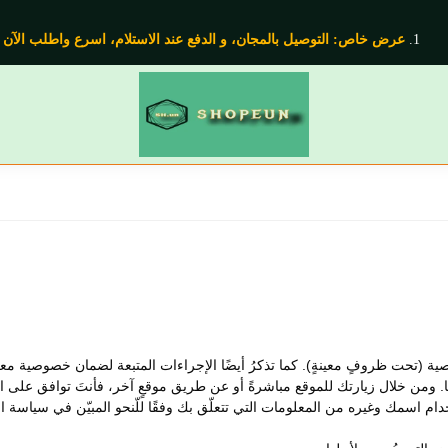
عرض خاص: التوصيل بالمجان، و الدفع عند الاستلام،
اسرع واطلب الآن
(تحت ظروفٍ معينةٍ). كما تذكرُ أيضًا الإجراءات المتبعة لضمان خصوصية معلومات
ها. ومن خلال زيارتك للموقع مباشرةً أو عن طريق موقعٍ آخر، فأنتَ توافق عل
م استخدام اسمك وغيره من المعلومات التي تتعلّق بك وفقًا للّنحو المبيّن في سياس